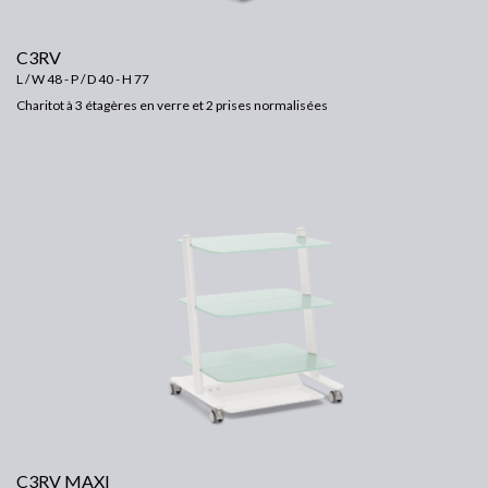
C3RV
L / W 48 - P / D 40 - H 77
Charitot à 3 étagères en verre et 2 prises normalisées
C3RV MAXI