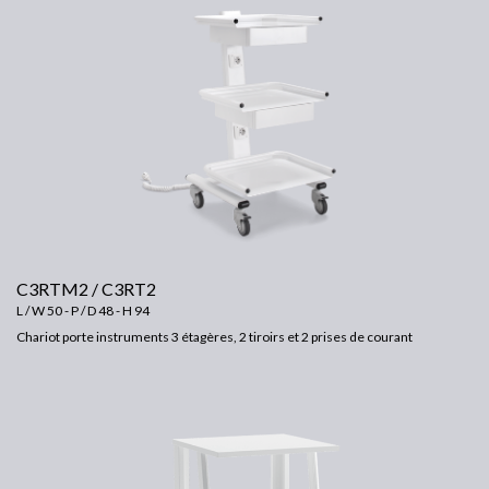
C3RTM2 / C3RT2
L / W 50 - P / D 48 - H 94
Chariot porte instruments 3 étagères, 2 tiroirs et 2 prises de courant