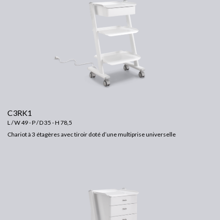
C3RK1
L / W 49 - P / D 35 - H 78,5
Chariot à 3 étagères avec tiroir doté d’une multiprise universelle