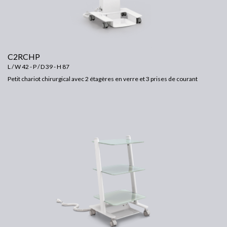
C2RCHP
L / W 42 - P / D 39 - H 87
Petit chariot chirurgical avec 2 étagères en verre et 3 prises de courant