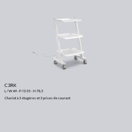
C3RK
L / W 49 - P / D 35 - H 78,5
Chariot à 3 étagères et 3 prises de courant