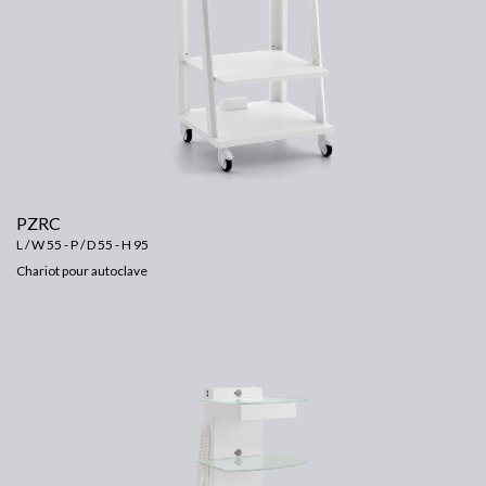
PZRC
L / W 55 - P / D 55 - H 95
Chariot pour autoclave