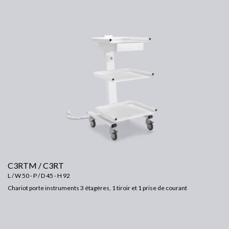
C3RTM / C3RT
L / W 50 - P / D 45 - H 92
Chariot porte instruments 3 étagères, 1 tiroir et 1 prise de courant