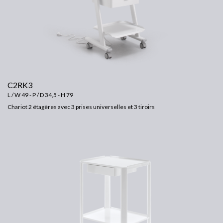
C2RK3
L / W 49 - P / D 34,5 - H 79
Chariot 2 étagères avec 3 prises universelles et 3 tiroirs