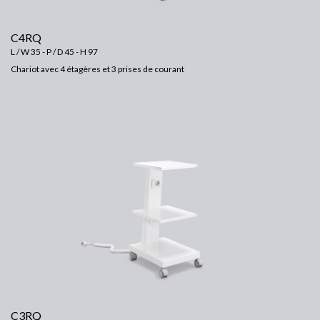
C4RQ
L / W 35 - P / D 45 - H 97
Chariot avec 4 étagères et 3 prises de courant
C3RQ