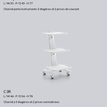
L / W 35 - P / D 45 - H 77
Chariot porte instruments 3 étagères et 2 prises de courant
C3R
L / W 46 - P / D 36 - H 78
Chariot à 3 étagères et 2 prises normalisèes