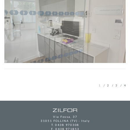
1
2
3
4
Via Fossa, 37
31051 FOLLINA (TV) - Italy
T.
0438 970308
F. 0438 971853