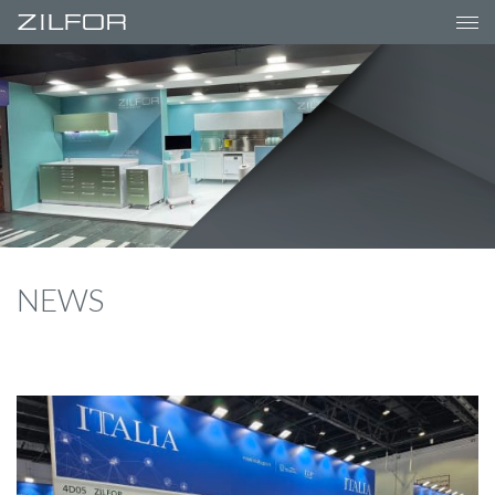
-->
NEWS