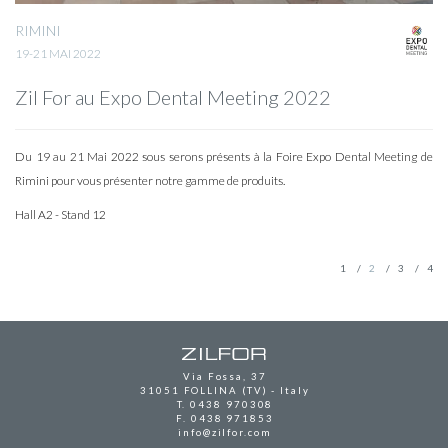
RIMINI
19-21 MAI 2022
Zil For au Expo Dental Meeting 2022
Du 19 au 21 Mai 2022 sous serons présents à la Foire Expo Dental Meeting de
Rimini pour vous présenter notre gamme de produits.
Hall A2 - Stand 12
1
2
3
4
Via Fossa, 37
31051 FOLLINA (TV) - Italy
T.
0438 970308
F. 0438 971853
info@zilfor.com