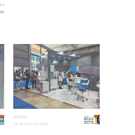
i i
 del
RIMINI
16-18 MAGGIO 2024