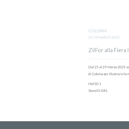
COLONIA
25-29 MARZO 2025
ZilFor alla Fier
Dal 25 al 29 Marzo 2025 sa
di Colonia per illustrarvi l
Hall10.1
Stand D-081