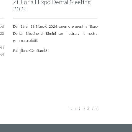
Zil For all'Expo Dental Meeting
2024
del
Dal 16 al 18 Maggio 2024 saremo presenti all'Expo
 30
Dental Meeting di Rimini per illustrarvi la nostra
gamma prodotti.
i i
Padiglione C2 - Stand 34
 del
1
2
3
4