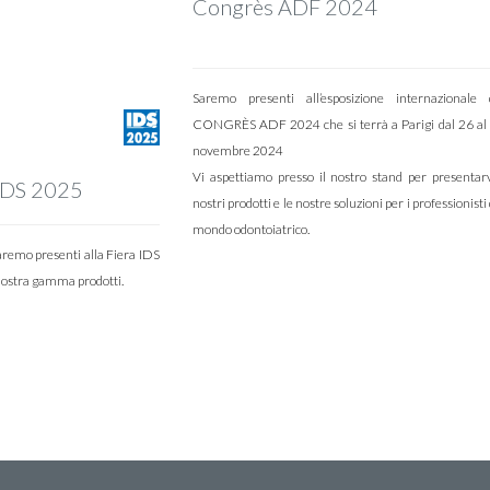
Congrès ADF 2024
Saremo presenti all’esposizione internazionale 
CONGRÈS ADF 2024 che si terrà a Parigi dal 26 al
novembre 2024
Vi aspettiamo presso il nostro stand per presentarv
a IDS 2025
nostri prodotti e le nostre soluzioni per i professionisti
mondo odontoiatrico.
remo presenti alla Fiera IDS
a nostra gamma prodotti.