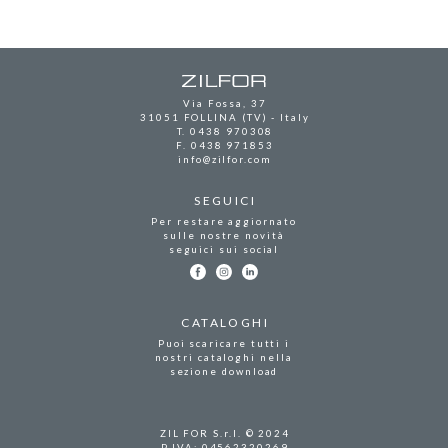
Via Fossa, 37
31051 FOLLINA (TV) - Italy
T.
0438 970308
F. 0438 971853
info@zilfor.com
SEGUICI
Per restare aggiornato
sulle nostre novità
seguici sui social
CATALOGHI
Puoi scaricare tutti i
nostri cataloghi nella
sezione
download
ZIL FOR S.r.l. © 2024
P.IVA: 04562320269