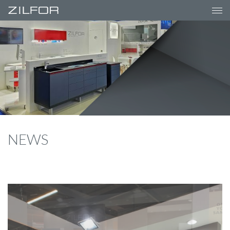
-->
NEWS