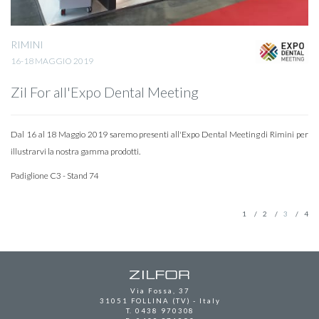
RIMINI
16-18 MAGGIO 2019
Zil For all'Expo Dental Meeting
Dal 16 al 18 Maggio 2019 saremo presenti all'Expo Dental Meeting di Rimini per
illustrarvi la nostra gamma prodotti.
Padiglione C3 - Stand 74
1
2
3
4
Via Fossa, 37
31051 FOLLINA (TV) - Italy
T.
0438 970308