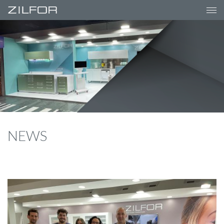
-->
NEWS